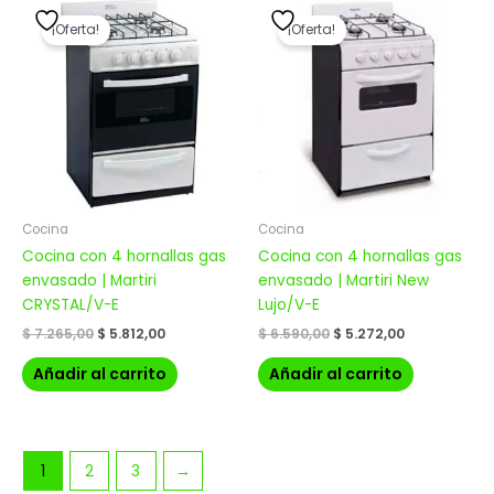
El
El
El
El
precio
precio
precio
precio
¡Oferta!
¡Oferta!
original
actual
original
actual
era:
es:
era:
es:
$ 7.265,00.
$ 5.812,00.
$ 6.590,00.
$ 5.272,00.
Cocina
Cocina
Cocina con 4 hornallas gas
Cocina con 4 hornallas gas
envasado | Martiri
envasado | Martiri New
CRYSTAL/V-E
Lujo/V-E
$
7.265,00
$
5.812,00
$
6.590,00
$
5.272,00
Añadir al carrito
Añadir al carrito
1
2
3
→