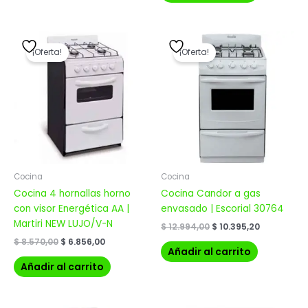
El
El
El
El
precio
precio
precio
precio
¡Oferta!
¡Oferta!
original
actual
original
actual
era:
es:
era:
es:
$ 8.570,00.
$ 6.856,00.
$ 12.994,00.
$ 10.395,20
Cocina
Cocina
Cocina 4 hornallas horno
Cocina Candor a gas
con visor Energética AA |
envasado | Escorial 30764
Martiri NEW LUJO/V-N
$
12.994,00
$
10.395,20
$
8.570,00
$
6.856,00
Añadir al carrito
Añadir al carrito