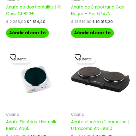
Anafe de dos hornallas | Ri-
Anafe de Empotrar a Gas
Cass CUB2GE
Negro – Flor 6747N
$
2.268,00
$
1.814,40
$
12.519,00
$
10.015,20
Añadir al carrito
Añadir al carrito
El
El
El
El
precio
precio
precio
precio
¡Oferta!
¡Oferta!
original
actual
original
actual
era:
es:
era:
es:
$ 2.449,00.
$ 1.959,20.
$ 5.494,00.
$ 4.395,20.
Cocina
Cocina
Anafe Eléctrico 1 Hornalla
Anafe electrico 2 hornallas |
Belita AN65
Ultracomb AN-6600