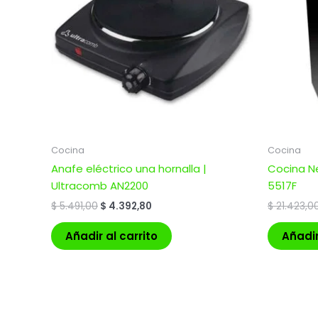
Cocina
Cocina
Anafe eléctrico una hornalla |
Cocina Ne
Ultracomb AN2200
5517F
$
5.491,00
$
4.392,80
$
21.423,0
Añadir al carrito
Añadir