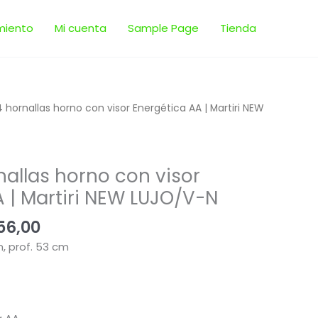
miento
Mi cuenta
Sample Page
Tienda
El
 hornallas horno con visor Energética AA | Martiri NEW
io
precio
nal
actual
es:
allas horno con visor
70,00.
$ 6.856,00.
 | Martiri NEW LUJO/V-N
56,00
, prof. 53 cm