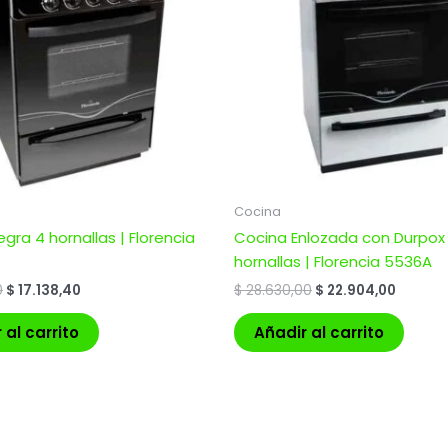
Cocina
gra 4 hornallas | Florencia
Cocina Enlozada con Durpox
hornallas | Florencia 5536A
0
$
17.138,40
$
28.630,00
$
22.904,00
 al carrito
Añadir al carrito