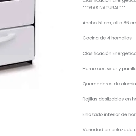
Clasificación Energétic
cantidad
***GAS NATURAL***
Ancho 51 cm, alto 86 cm
Cocina de 4 hornallas
Clasificación Energétic
Horno con visor y parrill
Quemadores de alumin
Rejillas deslizables en h
Enlozado interior de hor
Variedad en enlozado c