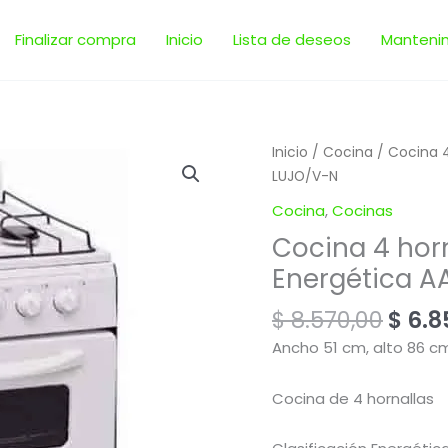
Finalizar compra
Inicio
Lista de deseos
Manteni
El
Cocina
Inicio
/
Cocina
/ Cocina 4
prec
4
LUJO/V-N
origi
hornallas
Cocina
,
Cocinas
era:
horno
Cocina 4 horn
$ 8.5
con
Energética AA
visor
Energética
$
8.570,00
$
6.8
AA
|
Ancho 51 cm, alto 86 cm
Martiri
NEW
Cocina de 4 hornallas
LUJO/V-
N