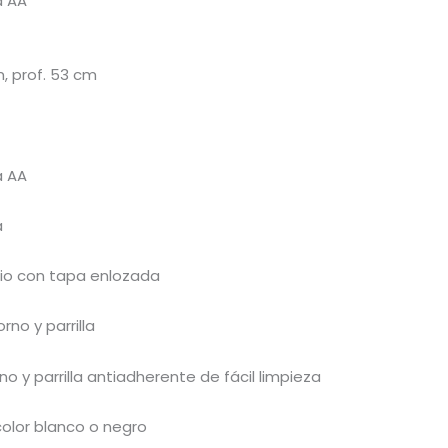
a AA
, prof. 53 cm
a AA
a
io con tapa enlozada
orno y parrilla
no y parrilla antiadherente de fácil limpieza
olor blanco o negro