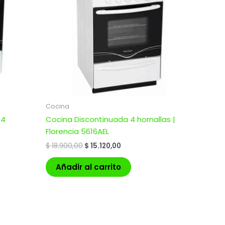
Cocina
 4
Cocina Discontinuada 4 hornallas |
Florencia 5616AEL
$
18.900,00
$
15.120,00
Añadir al carrito