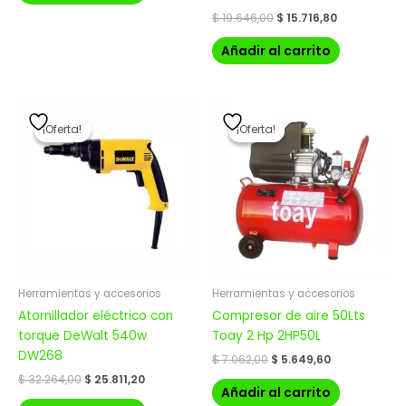
$
19.646,00
$
15.716,80
Añadir al carrito
El
El
El
El
precio
precio
precio
precio
¡Oferta!
¡Oferta!
¡Oferta!
¡Oferta!
original
actual
original
actual
era:
es:
era:
es:
$ 32.264,00.
$ 25.811,20.
$ 7.062,00.
$ 5.649,60.
Herramientas y accesorios
Herramientas y accesorios
Atornillador eléctrico con
Compresor de aire 50Lts
torque DeWalt 540w
Toay 2 Hp 2HP50L
DW268
$
7.062,00
$
5.649,60
$
32.264,00
$
25.811,20
Añadir al carrito