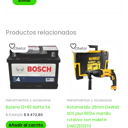
Productos relacionados
El
El
El
El
precio
precio
precio
precio
¡Oferta!
¡Oferta!
¡Oferta!
¡Oferta!
original
actual
original
actual
era:
es:
era:
es:
$ 11.841,00.
$ 9.472,80.
$ 19.646,00.
$ 15.716,80.
Herramientas y accesorios
Herramientas y accesorios
Bateria 12×65 Nafta S4
Rotomartillo 26mm DeWalt
SDS plus 800w martillo
$
11.841,00
$
9.472,80
rotativo con maletín
Añadir al carrito
DWD25133TS