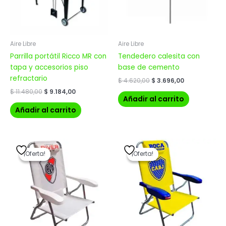
Aire Libre
Aire Libre
Parrilla portátil Ricco MR con
Tendedero calesita con
tapa y accesorios piso
base de cemento
refractario
$
4.620,00
$
3.696,00
$
11.480,00
$
9.184,00
Añadir al carrito
Añadir al carrito
El
El
El
El
precio
precio
precio
precio
¡Oferta!
¡Oferta!
¡Oferta!
¡Oferta!
original
actual
original
actual
era:
es:
era:
es:
$ 2.940,00.
$ 2.352,00.
$ 4.044,00.
$ 3.235,20.