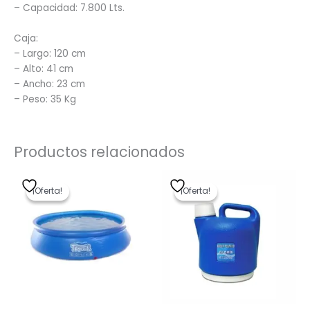
– Capacidad: 7.800 Lts.
Caja:
– Largo: 120 cm
– Alto: 41 cm
– Ancho: 23 cm
– Peso: 35 Kg
Productos relacionados
El
El
El
El
precio
precio
precio
precio
¡Oferta!
¡Oferta!
¡Oferta!
¡Oferta!
original
actual
original
actual
era:
es:
era:
es:
$ 6.268,00.
$ 5.014,40.
$ 840,00.
$ 672,00.