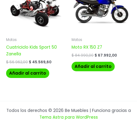
Motos
Motos
Cuatriciclo Kids Sport 50
Moto RX 150 Z7
Zanella
$
84.990,00
$
67.992,00
$
56.962,00
$
45.569,60
Añadir al carrito
Añadir al carrito
Todos los derechos © 2026 Be Muebles | Funciona gracias a
Tema Astra para WordPress