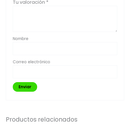
Tu valoración
*
Nombre
Correo electrónico
Productos relacionados
El
El
El
El