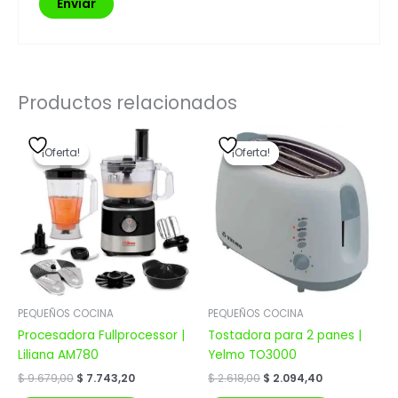
Productos relacionados
El
El
El
El
precio
precio
precio
precio
¡Oferta!
¡Oferta!
¡Oferta!
¡Oferta!
original
actual
original
actual
era:
es:
era:
es:
$ 9.679,00.
$ 7.743,20.
$ 2.618,00.
$ 2.094,40.
PEQUEÑOS COCINA
PEQUEÑOS COCINA
Procesadora Fullprocessor |
Tostadora para 2 panes |
Liliana AM780
Yelmo TO3000
$
9.679,00
$
7.743,20
$
2.618,00
$
2.094,40