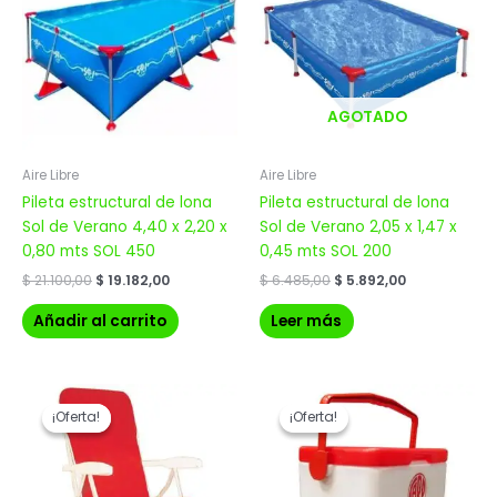
era:
es:
era:
es:
$ 21.100,00.
$ 19.182,00.
$ 6.485,00.
$ 5.892,00.
AGOTADO
Aire Libre
Aire Libre
Pileta estructural de lona
Pileta estructural de lona
Sol de Verano 4,40 x 2,20 x
Sol de Verano 2,05 x 1,47 x
0,80 mts SOL 450
0,45 mts SOL 200
$
21.100,00
$
19.182,00
$
6.485,00
$
5.892,00
Añadir al carrito
Leer más
El
El
El
El
precio
precio
precio
precio
¡Oferta!
¡Oferta!
¡Oferta!
¡Oferta!
original
actual
original
actual
era:
es:
era:
es:
$ 3.720,00.
$ 2.976,00.
$ 1.030,00.
$ 824,00.