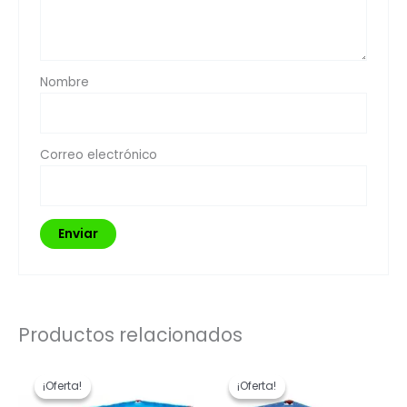
Nombre
Correo electrónico
Productos relacionados
El
El
El
El
precio
precio
precio
precio
¡Oferta!
¡Oferta!
¡Oferta!
¡Oferta!
original
actual
original
actual