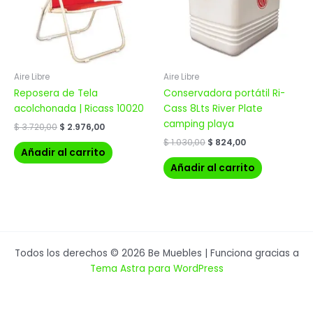
Aire Libre
Aire Libre
Reposera de Tela
Conservadora portátil Ri-
acolchonada | Ricass 10020
Cass 8Lts River Plate
camping playa
$
3.720,00
$
2.976,00
$
1.030,00
$
824,00
Añadir al carrito
Añadir al carrito
Todos los derechos © 2026 Be Muebles | Funciona gracias a
Tema Astra para WordPress