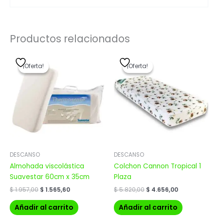
Productos relacionados
El
El
El
El
precio
precio
precio
precio
¡Oferta!
¡Oferta!
¡Oferta!
¡Oferta!
original
actual
original
actual
era:
es:
era:
es:
$ 1.957,00.
$ 1.565,60.
$ 5.820,00.
$ 4.656,00.
DESCANSO
DESCANSO
Almohada viscolástica
Colchon Cannon Tropical 1
Suavestar 60cm x 35cm
Plaza
$
1.957,00
$
1.565,60
$
5.820,00
$
4.656,00
Añadir al carrito
Añadir al carrito