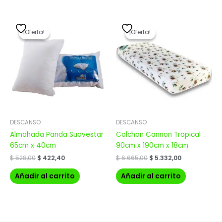
El
El
El
El
precio
precio
precio
precio
¡Oferta!
¡Oferta!
¡Oferta!
¡Oferta!
original
actual
original
actual
era:
es:
era:
es:
$ 528,00.
$ 422,40.
$ 6.665,00.
$ 5.332,00.
DESCANSO
DESCANSO
Almohada Panda Suavestar
Colchon Cannon Tropical
65cm x 40cm
90cm x 190cm x 18cm
$
528,00
$
422,40
$
6.665,00
$
5.332,00
Añadir al carrito
Añadir al carrito