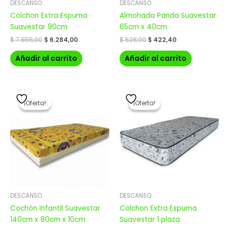
DESCANSO
DESCANSO
Colchon Extra Espuma
Almohada Panda Suavestar
Suavestar 90cm
65cm x 40cm
$
7.855,00
$
6.284,00
$
528,00
$
422,40
Añadir al carrito
Añadir al carrito
El
El
El
El
precio
precio
precio
precio
¡Oferta!
¡Oferta!
¡Oferta!
¡Oferta!
original
actual
original
actual
era:
es:
era:
es:
$ 3.379,00.
$ 2.703,20.
$ 6.868,00.
$ 5.494,40.
DESCANSO
DESCANSO
Cochón Infantil Suavestar
Colchon Extra Espuma
140cm x 80cm x 10cm
Suavestar 1 plaza