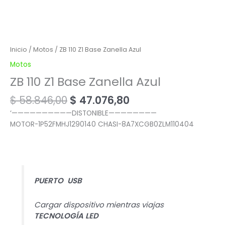
Inicio
/
Motos
/ ZB 110 Z1 Base Zanella Azul
Motos
ZB 110 Z1 Base Zanella Azul
$
58.846,00
$
47.076,80
‘——————————DISTONIBLE————————
MOTOR-1P52FMHJ1290140 CHASI-8A7XCGB0ZLM110404
PUERTO USB
Cargar dispositivo mientras viajas
TECNOLOGÍA LED