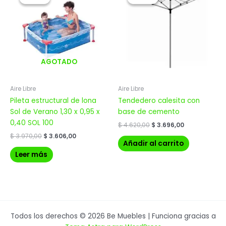
original
actual
original
actual
era:
es:
era:
es:
$ 3.970,00.
$ 3.606,00.
$ 4.620,00.
$ 3.696,00.
AGOTADO
Aire Libre
Aire Libre
Pileta estructural de lona
Tendedero calesita con
Sol de Verano 1,30 x 0,95 x
base de cemento
0,40 SOL 100
$
4.620,00
$
3.696,00
$
3.970,00
$
3.606,00
Añadir al carrito
Leer más
Todos los derechos © 2026 Be Muebles | Funciona gracias a