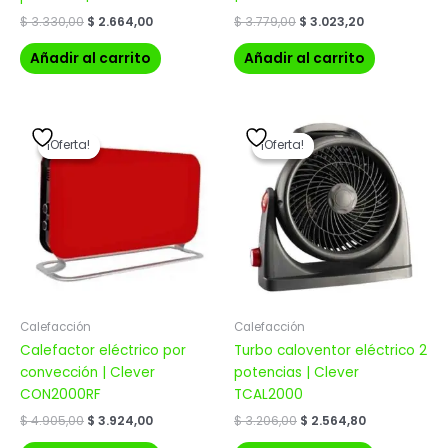
$
3.330,00
$
2.664,00
$
3.779,00
$
3.023,20
Añadir al carrito
Añadir al carrito
El
El
El
El
precio
precio
precio
precio
¡Oferta!
¡Oferta!
¡Oferta!
¡Oferta!
original
actual
original
actual
era:
es:
era:
es:
$ 4.905,00.
$ 3.924,00.
$ 3.206,00.
$ 2.564,80.
Calefacción
Calefacción
Calefactor eléctrico por
Turbo caloventor eléctrico 2
convección | Clever
potencias | Clever
CON2000RF
TCAL2000
$
4.905,00
$
3.924,00
$
3.206,00
$
2.564,80