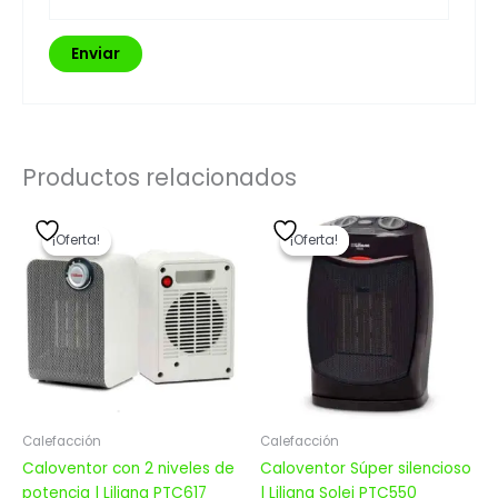
Productos relacionados
El
El
El
El
precio
precio
precio
precio
¡Oferta!
¡Oferta!
¡Oferta!
¡Oferta!
original
actual
original
actual
era:
es:
era:
es:
$ 3.330,00.
$ 2.664,00.
$ 3.779,00.
$ 3.023,20.
Calefacción
Calefacción
Caloventor con 2 niveles de
Caloventor Súper silencioso
potencia | Liliana PTC617
| Liliana Solei PTC550